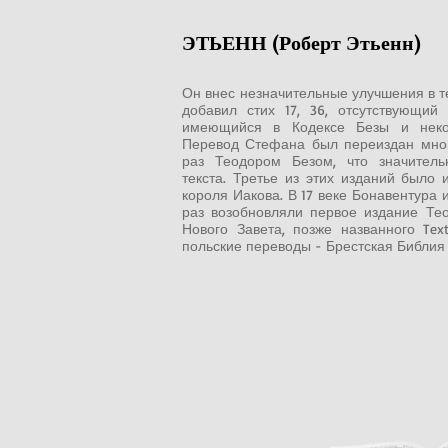
ЭТЬЕНН (Роберт Этьенн)
Он внес незначительные улучшения в те
добавил стих 17, 36, отсутствующий
имеющийся в Кодексе Безы и некот
Перевод Стефана был переиздан мног
раз Теодором Безом, что значитель
текста. Третье из этих изданий было
короля Иакова. В 17 веке Бонавентура
раз возобновляли первое издание Тео
Нового Завета, позже названного Tex
польские переводы - Брестская Библия 