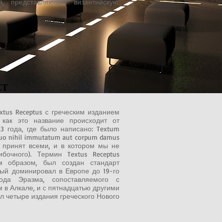
, представляющих византийскую
ЕТ
tus Receptus с греческим изданием
как это название происходит от
3 года, где было написано: Textum
quo nihil immutatum aut corpum damus
е принят всеми, и в котором мы не
очного). Термин Textus Receptus
м образом, был создан стандарт
орый доминировал в Европе до 19-го
ода Эразма, сопоставляемого с
 в Алкале, и с пятнадцатью другими
л четыре издания греческого Нового