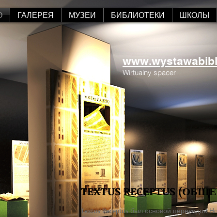
О
ГАЛЕРЕЯ
МУЗЕИ
БИБЛИОТЕКИ
ШКОЛЫ
www.wystawabiblii
Wirtualny spacer
TEXTUS RECEPTUS (ОБЩ
Textus Receptus был основой переводов Н