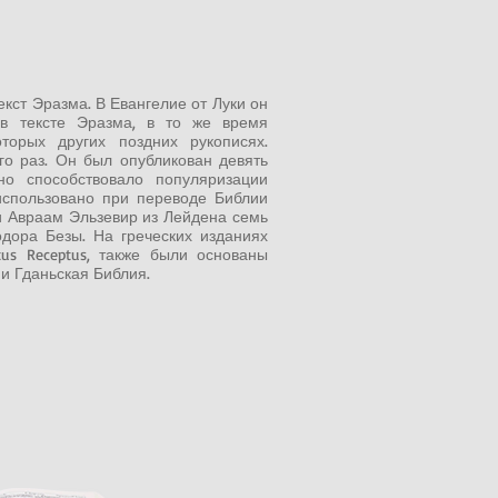
кст Эразма. В Евангелие от Луки он
 в тексте Эразма, в то же время
орых других поздних рукописях.
о раз. Он был опубликован девять
но способствовало популяризации
 использовано при переводе Библии
 и Авраам Эльзевир из Лейдена семь
дора Безы. На греческих изданиях
tus Receptus, также были основаны
и Гданьская Библия.