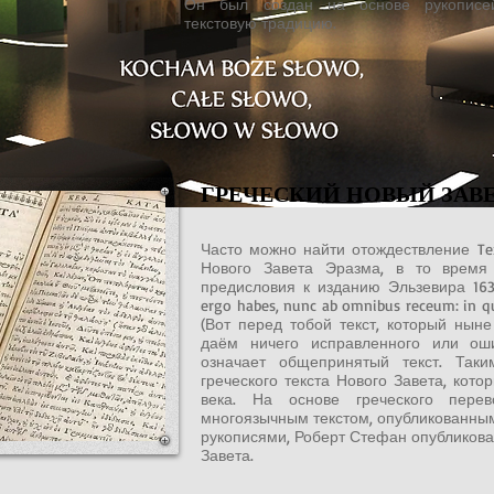
Он был создан на основе рукописей
текстовую традицию.
ГРЕЧЕСКИЙ НОВЫЙ ЗАВ
Часто можно найти отождествление Tex
Нового Завета Эразма, в то время 
предисловия к изданию Эльзевира 163
ergo habes, nunc ab omnibus receum: in 
(Вот перед тобой текст, который нын
даём ничего исправленного или ошиб
означает общепринятый текст. Таки
греческого текста Нового Завета, кот
века. На основе греческого перев
многоязычным текстом, опубликованным
рукописями, Роберт Стефан опубликова
Завета.