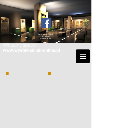
Wirtualny spacer
www.wystawabiblii-online.pl