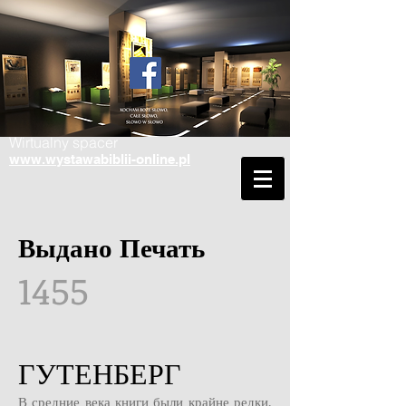
Wirtualny spacer
www.wystawabiblii-online.pl
Выдано Печать
1455
ГУТЕНБЕРГ
В средние века книги были крайне редки,