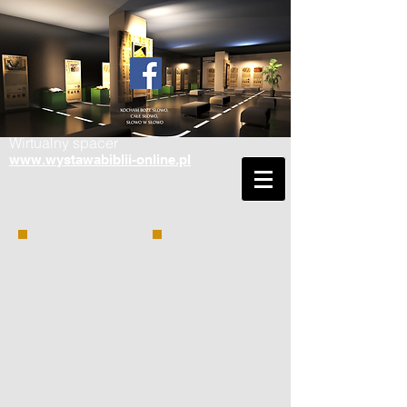
Wirtualny spacer
www.wystawabiblii-online.pl