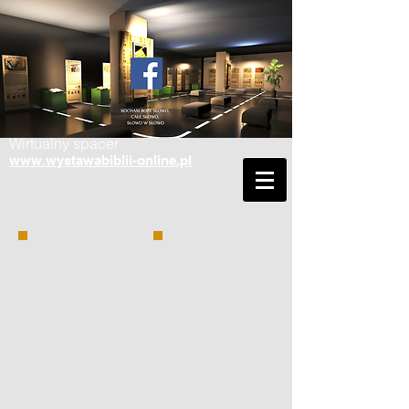
Wirtualny spacer
www.wystawabiblii-online.pl