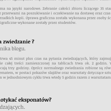
sma na języki narodowe. Zebranie całości zbioru liczącego 35 sta
 z przerwami na poszukiwanie i oczekiwanie na dostawę oraz czas
rzadkich kopii. Oprawa graficzna została wykonana przez osoby śc
aligraficzne wykonane zostały przez studentów.
wa zwiedzanie ?
lnika blogu.
i trwa 45 minut plus czas na pytania zwiedzających, który zajmuj
ie całej treści zamieszczonej na tablicach trwa ok. 2 godzin
cają trzy godziny. Oprócz normalnego zwiedzania robione są równ
ematem, w postaci pokazów slajdów oraz warsztaty dotyczące sztuk
m w jednodniowym cyklu trwa wtedy 5 godzin razem z warsztatam
dotykać eksponatów?
dzających.