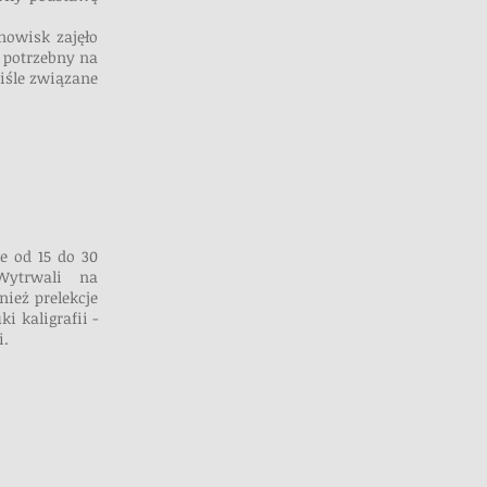
nowisk zajęło
 potrzebny na
iśle związane
e od 15 do 30
. Wytrwali na
ież prelekcje
i kaligrafii -
i.