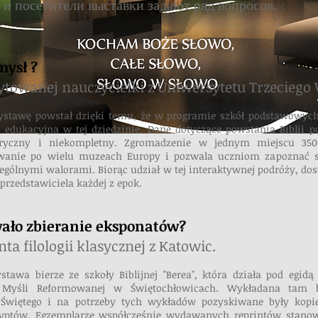
 и посетители выставки задают ряд вопросов.
mysł ?
towanej nauczycielki z Uniwersytetu Trzeciego
stawę powstał dzięki temu, że w programie szkół podstawowyc
ka edukacyjna w tej dziedzinie. Dane dotyczące powstania Biblii
ryczny i niekompletny. Zgromadzenie w jednym miejscu 3500
owanie po wielu muzeach Europy i pozwala uczniom zapoznać si
czególnymi walorami. Biorąc udział w tej interaktywnej podróży, do
przedstawiciela każdej z epok.
wało zbieranie eksponatów?
ta filologii klasycznej z Katowic.
stawa bierze ze szkoły Biblijnej "Berea", która działa pod egid
 Myśli Reformowanej w Świętochłowicach. Wykładana tam b
Świętego i na potrzeby tych wykładów pozyskiwane były kopie
ptów. Egzemplarze współcześnie wydawanych reprintów stanow