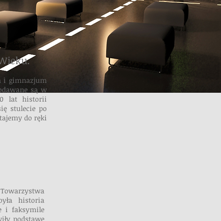
 Wieku.
h i gimnazjum
 podawane są
w
 lat historii
ę stulecie po
stajemy do ręki
ą Towarzystwa
yła historia
 i faksymile
iły podstawę