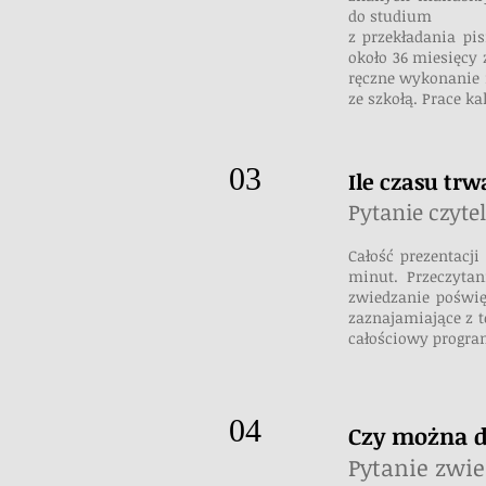
do studium
z przekładania pi
około 36 miesięcy
ręczne wykonanie 
ze szkołą. Prace k
03
Ile czasu tr
Pytanie czyte
Całość prezentacj
minut. Przeczytan
zwiedzanie poświę
zaznajamiające z t
całościowy progra
04
Czy można 
Pytanie zwie