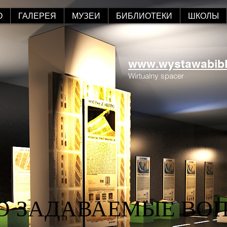
О
ГАЛЕРЕЯ
МУЗЕИ
БИБЛИОТЕКИ
ШКОЛЫ
www.wystawabiblii
Wirtualny spacer
О ЗАДАВАЕМЫЕ ВО