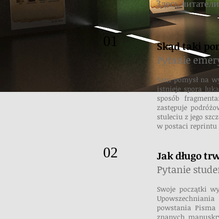
Здесь читатели
01
Skąd taki po
Pytanie emery
Sam pomysł na wy
istnieje spora lu
sposób fragmenta
zastępuje podróż
stuleciu z jego sz
w postaci reprintu 
02
Jak długo tr
Pytanie studen
Swoje początki wy
Upowszechniania
powstania Pisma 
znanych manuskry