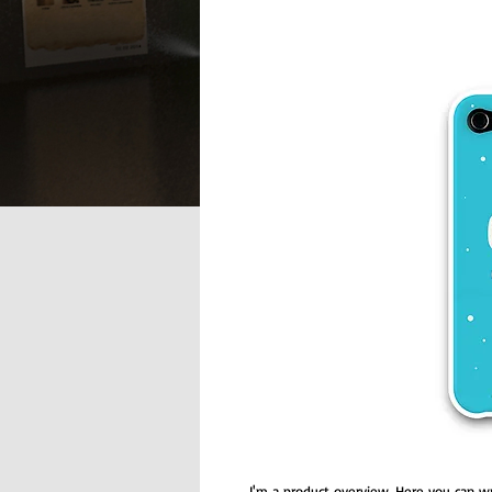
I'm a product overview. Here you can wr