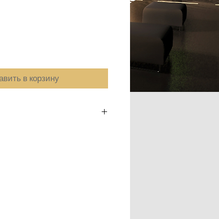
цена
авить в корзину
m a great place to add more details
as sizing, material, care instructions
s.