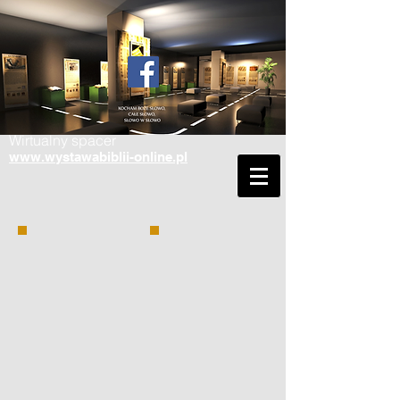
Wirtualny spacer
www.wystawabiblii-online.pl