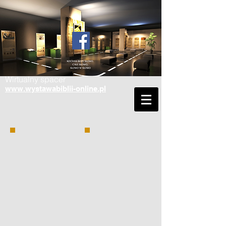
Wirtualny spacer
www.wystawabiblii-online.pl