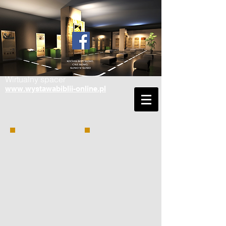
Wirtualny spacer
www.wystawabiblii-online.pl