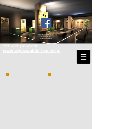
Wirtualny spacer
www.wystawabiblii-online.pl