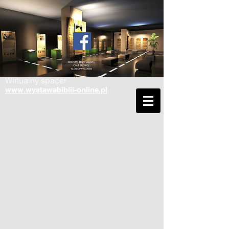
Wirtualny spacer
www.wystawabiblii-online.pl