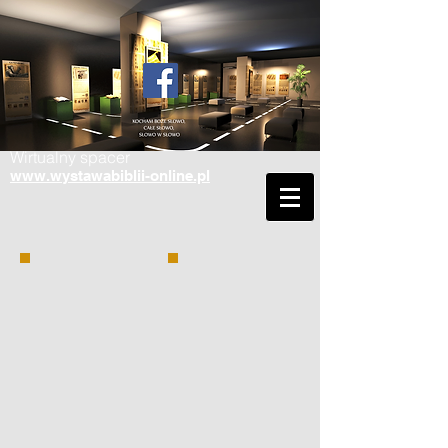
Wirtualny spacer
www.wystawabiblii-online.pl