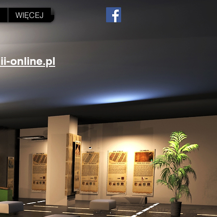
N
WIĘCEJ
-online.pl