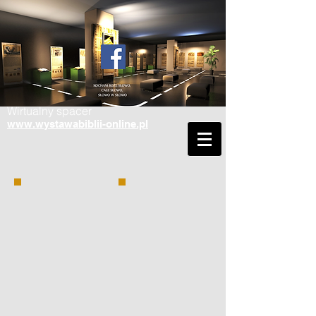
Wirtualny spacer
www.wystawabiblii-online.pl