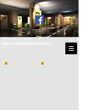
Wirtualny spacer
www.wystawabiblii-online.pl