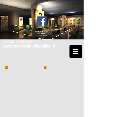
Wirtualny spacer
www.wystawabiblii-online.pl